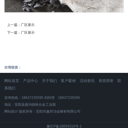
上一篇：
厂区展示
下一篇：
厂区展示
友情链接：
网站首页
产品中心
关于我们
客户案例
活动资讯
资质荣誉
联
系我们
咨询热线：18637235595 刘经理 18637235595
地址：安阳县曲沟镇铁合金工业园
网站统计
版权所有：安阳市鑫邦冶金耐材有限公司
豫ICP备18004310号-1