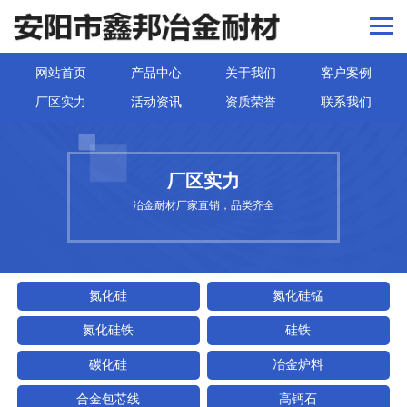
网站首页
产品中心
关于我们
客户案例
厂区实力
活动资讯
资质荣誉
联系我们
厂区实力
冶金耐材厂家直销，品类齐全
氮化硅
氮化硅锰
氮化硅铁
硅铁
碳化硅
冶金炉料
合金包芯线
高钙石