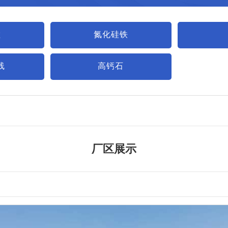
锰
氮化硅铁
线
高钙石
厂区展示