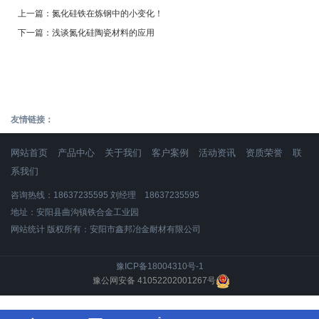
上一篇：
氮化硅铁在炼钢中的小变化！
下一篇：
浅谈氮化硅陶瓷材料的应用
友情链接：
网站首页
产品中心
关于我们
客户案例
活动资讯
资质荣誉
联
系我们
咨询热线：18637235595 刘经理 18637235595
地址：安阳县曲沟镇铁合金工业园
网站统计
版权所有：安阳市鑫邦冶金耐材有限公司
豫ICP备18004310号-1
豫公网安备 41052202001267号