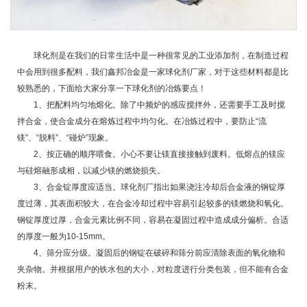
球化剂是在我们的日常生活中是一种很常见的工业添加剂，在制造过程
中会用到很多配料，我们鑫邦冶金是一家球化剂厂家，对于这些材料都是比
较熟悉的，下面给大家分享一下球化剂的冶炼要点！
1、把配料均匀地熔化。除了中频炉的感应搅拌外，还需要手工及时搅
拌合金，使合金成分在熔炼过程中均匀化。在冶炼过程中，要防止“流
镁”、“脱料”、“碰炉”现象。
2、按正确的顺序喂食。小心不要让镁直接接触到废料。低熔点的镁应
与硅熔融形成相，以减少镁的燃烧损失。
3、合金锭厚度应适当。球化剂厂指出如果浇注冷却后合金液的钢锭厚
度过薄，其表面积较大，在合金冷却过程中容易引起较多的镁燃烧和氧化。
钢锭厚度过厚，合金元素比例不同，容易在凝固过程中造成成分偏析。合适
的厚度一般为10-15mm。
4、筛分应分级。凝固后的钢锭在破碎和筛分前应清除表面的氧化物和
夹杂物。并根据用户的铁水包的大小，对粒度进行分类包装，但不能有合金
粉末。