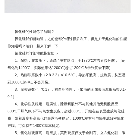
氮化硅的性能你了解吗？
氮化硅
我们都知道，之前也都介绍过很多次了，但是关于氮化硅的性能
你知道吗？咱们一起来了解一下！
氮化硅的详细性能指标如下：
1、耐热，在常压下，Si3N4没有熔点，于1870℃左右直接分解，可耐
氧化到1400℃，实际使用达1200℃(超过1200℃力学强度会下降)。
2、热膨胀系数小（2.8-3.2）×10-6/℃，导热系数高，抗热震，从室温
到1000℃热冲击不会开裂。
3、摩擦系数小（0.1），有自润滑性，（加油的金属表面摩擦系数0.1-
0.2）。
4、化学性质稳定，耐腐蚀，除氢氟酸外不与其他其他无机酸反应，
800℃干燥气氛下不与氧发生反应，超过800℃，开始在在表面生成氧化硅
膜，随着温度升高氧化硅膜逐渐变稳定，1000℃左右可与氧生成致密氧化
硅膜。可保持至1400℃基本稳定。
5、氮化硅硬度高，耐磨损，莫氏硬度仅次于金刚石、立方氮化硼、碳