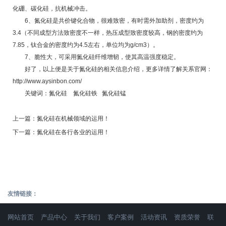
化硼、碳化硅，抗机械冲击。
6、氮化硅是共价键化合物，很难致密，有时需外加助剂，密度约为
3.4（不同成型方法致密度不一样，热压成型致密度较高，钢的密度约为
7.85，钛合金的密度约为4.5左右，单位均为g/cm3）。
7、脆性大，可采用氮化硅纤维增韧，使其高温强度稳定。
好了，以上便是关于氮化硅的相关信息介绍，更多详情了解关系官网：
http://www.aysinbon.com/
关键词：
氮化硅
氮化硅铁
氮化硅锰
上一篇：
氮化硅在机械领域的运用！
下一篇：
氮化硅在各行各业的运用！
友情链接：
网站首页
产品中心
关于我们
客户案例
活动资讯
资质荣誉
联